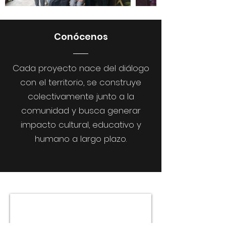
Conócenos
Cada proyecto nace del diálogo
con el territorio, se construye
colectivamente junto a la
comunidad y busca generar
impacto cultural, educativo y
humano a largo plazo.