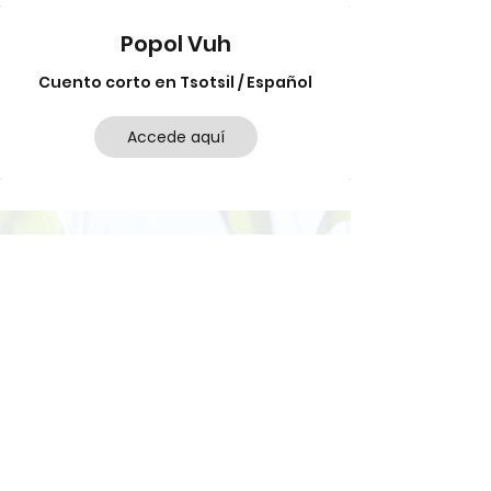
Popol Vuh
Cuento corto en Tsotsil / Español
Accede aquí
¿Quieres aprender a contar en
Tsotsil y conocer los números
Mayas?
Prueba la versión digital de Kukulmat