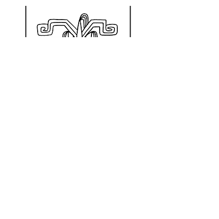
Hijxs del maíz
Un libro lleno de historias, raíces y
sueños colectivos. Memoria,
identidad y esperanza desde
diversas realidades y territorios.