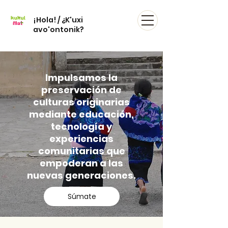
¡Hola! / ¿K'uxi
avo'ontonik?
Impulsamos la
preservación de
culturas originarias
mediante educación,
tecnología y
experiencias
comunitarias que
empoderan a las
nuevas generaciones.
Súmate